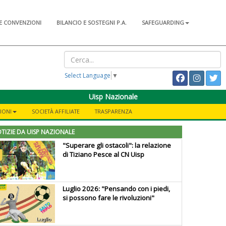
E CONVENZIONI
BILANCIO E SOSTEGNI P.A.
SAFEGUARDING
Select Language
▼
Uisp Nazionale
IONI
SOCIETÀ AFFILIATE
TRASPARENZA
TIZIE DA UISP NAZIONALE
"Superare gli ostacoli": la relazione
di Tiziano Pesce al CN Uisp
Luglio 2026: "Pensando con i piedi,
si possono fare le rivoluzioni"