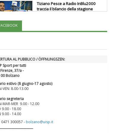
Tiziano Pesce a Radio InBlu2000
traccia il bilancio della stagione
FACEBOOK
Ddl Lobby, Uisp: “Il Parlamento
valorizzi le nostre specificità"
La formazione Uisp rallenta ma
ERTURA AL PUBBLICO / ÖFFNUNGSZEN:
prosegue anche in estate
P Sport per tutti
 Firenze, 37/a -
100 Bolzano
Tiziano Pesce nel Cda di
rio estivo (8 giugno-17 agosto)
Fondazione Terzjus: prima riunione
-VEN: 8.00-13.00
a Roma
rio segreteria
-MAR-MER 9.00 - 12.00
 9.00 - 18.00
 9.00 - 14.00
. 0471 300057 -
bolzano@uisp.it
_______________________