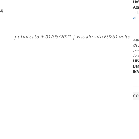
Uff
Att
4
Tel
afa
___
pubblicato il: 01/06/2021 | visualizzato 69261 volte
Att
dev
ben
l'e
UIS
Ban
IBA
CO