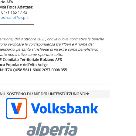
icio AFA
ività Fisica Adattata:
. 0471 165 17 43
.bolzano@uisp.it
_______________________
enzione, dal 9 ottobre 2025, con la nuova normativa le banche
ono verificare la corrispondenza tra l'Iban e il nome del
eficiario, pertanto si richiede di inserire come beneficiario
satto nominativo come riportato sotto.
P Comitato Territoriale Bolzano APS
ca Popolare dell’Alto Adige
N: IT70 Q058 5611 6000 2057 0008 355
N IL SOSTEGNO DI / MIT DER UNTERSTÜTZUNG VON: