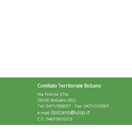
Comitato Territoriale Bolzano
Via Firenze 37/a
39100 Bolzano (BZ)
Tel: 0471/300057 - Fax: 0471/325007
bolzano@uisp.it
e-mail:
C.F.: 94010610213