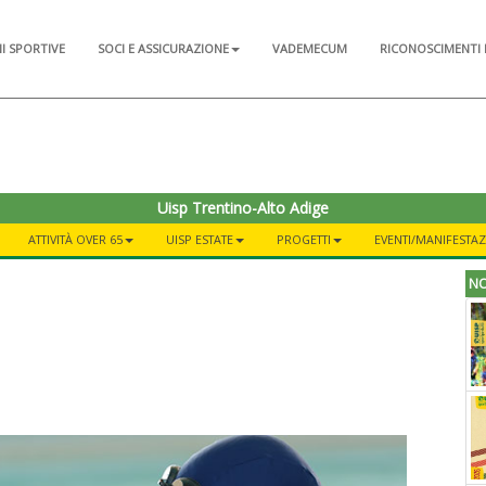
NI SPORTIVE
SOCI E ASSICURAZIONE
VADEMECUM
RICONOSCIMENTI 
Uisp Trentino-Alto Adige
ATTIVITÀ OVER 65
UISP ESTATE
PROGETTI
EVENTI/MANIFESTAZ
NO