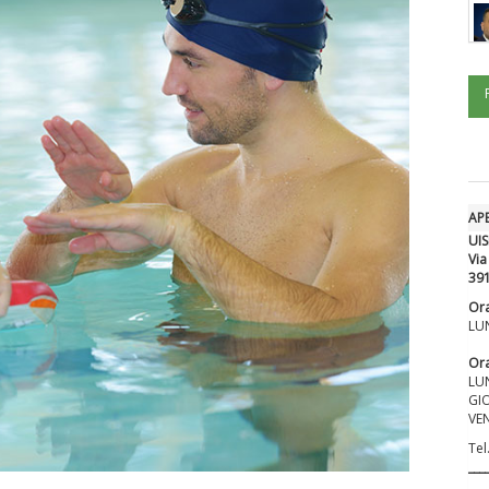
AP
UIS
Via
39
Ora
LUN
Ora
LUN
GIO
VEN
Tel
___