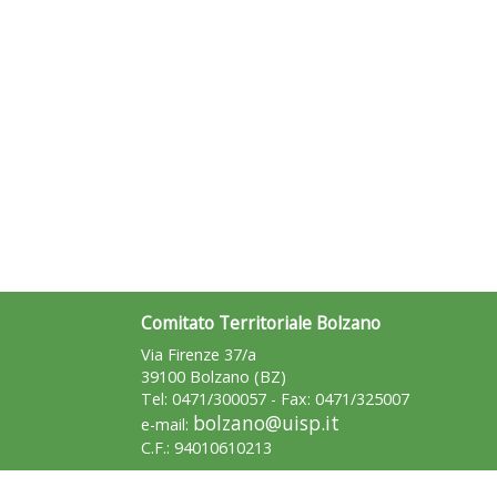
Comitato Territoriale Bolzano
Via Firenze 37/a
39100 Bolzano (BZ)
Tel: 0471/300057 - Fax: 0471/325007
bolzano@uisp.it
e-mail:
C.F.: 94010610213