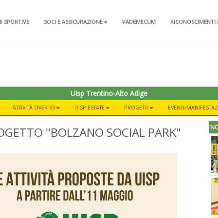
NI SPORTIVE
SOCI E ASSICURAZIONE
VADEMECUM
RICONOSCIMENTI 
Uisp Trentino-Alto Adige
ATTIVITÀ OVER 65
UISP ESTATE
PROGETTI
EVENTI/MANIFESTAZ
NO
PROGETTO "BOLZANO SOCIAL PARK"