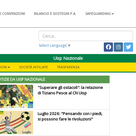
E CONVENZIONI
BILANCIO E SOSTEGNI P.A.
SAFEGUARDING
Select Language
▼
Uisp Nazionale
IONI
SOCIETÀ AFFILIATE
TRASPARENZA
TIZIE DA UISP NAZIONALE
"Superare gli ostacoli": la relazione
di Tiziano Pesce al CN Uisp
Luglio 2026: "Pensando con i piedi,
si possono fare le rivoluzioni"