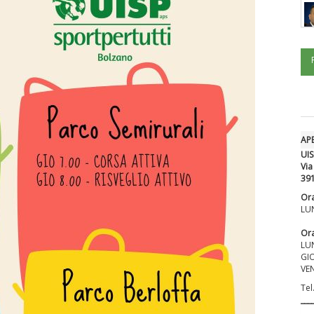
AP
UIS
Via
39
Ora
LUN
Ora
LUN
GIO
VEN
Tel
___