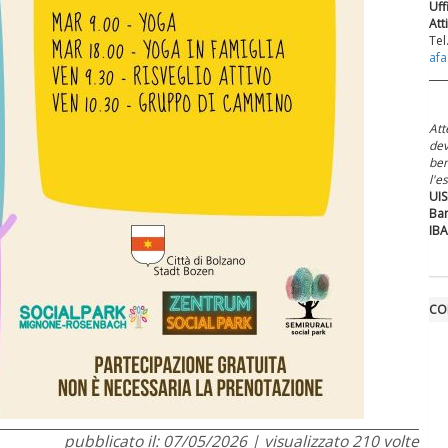
Uff
Att
Tel
afa
___
Att
dev
ben
l'e
UIS
Ban
IBA
CO
pubblicato il: 07/05/2026 | visualizzato 210 volte