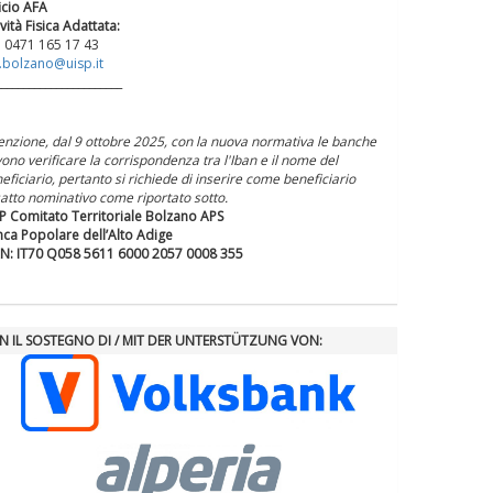
icio AFA
ività Fisica Adattata:
. 0471 165 17 43
.bolzano@uisp.it
_______________________
enzione, dal 9 ottobre 2025, con la nuova normativa le banche
ono verificare la corrispondenza tra l'Iban e il nome del
eficiario, pertanto si richiede di inserire come beneficiario
satto nominativo come riportato sotto.
P Comitato Territoriale Bolzano APS
ca Popolare dell’Alto Adige
N: IT70 Q058 5611 6000 2057 0008 355
N IL SOSTEGNO DI / MIT DER UNTERSTÜTZUNG VON: