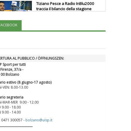
Tiziano Pesce a Radio InBlu2000
traccia il bilancio della stagione
FACEBOOK
Ddl Lobby, Uisp: “Il Parlamento
valorizzi le nostre specificità"
La formazione Uisp rallenta ma
ERTURA AL PUBBLICO / ÖFFNUNGSZEN:
prosegue anche in estate
P Sport per tutti
 Firenze, 37/a -
100 Bolzano
Tiziano Pesce nel Cda di
rio estivo (8 giugno-17 agosto)
Fondazione Terzjus: prima riunione
-VEN: 8.00-13.00
a Roma
rio segreteria
-MAR-MER 9.00 - 12.00
 9.00 - 18.00
 9.00 - 14.00
. 0471 300057 -
bolzano@uisp.it
_______________________