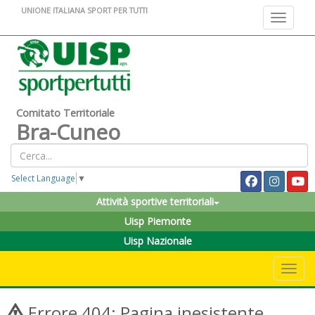
UNIONE ITALIANA SPORT PER TUTTI
Toggle na
Comitato Territoriale
Bra-Cuneo
Select Language
▼
Attività sportive territoriali
Uisp Piemonte
Uisp Nazionale
Toggle 
Errore 404: Pagina inesistente