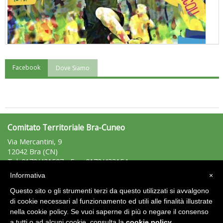
Facebook
Dove Siamo
"Superare gli ostacoli": la relazione di Tiziano Pesce al CN Uisp
Comitato Territoriale Bra-Cuneo
Via Mercantini, 9
12042 Bra (CN)
Tel: 0172/431507 - Fax: 0172/433154
bracuneo@uisp.it
e-mail:
Informativa
×
C.F.: 91016680042
Questo sito o gli strumenti terzi da questo utilizzati si avvalgono
P.Iva: 02746230040
di cookie necessari al funzionamento ed utili alle finalità illustrate
Luglio 2026: "Pensando con i piedi, si possono fare le
nella cookie policy. Se vuoi saperne di più o negare il consenso
rivoluzioni"
Area Riservata 2.0
a tutti o ad alcuni cookie, consulta la
cookie policy
.