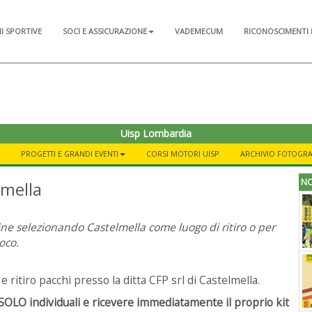
NI SPORTIVE
SOCI E ASSICURAZIONE
VADEMECUM
RICONOSCIMENTI 
Uisp Lombardia
PROGETTI E GRANDI EVENTI
CORSI MOTORI UISP
ARCHIVIO FOTOGR
NO
lmella
nline selezionando Castelmella come luogo di ritiro o per
oco.
 ritiro pacchi presso la ditta CFP srl di Castelmella.
i SOLO individuali e ricevere immediatamente
il proprio kit