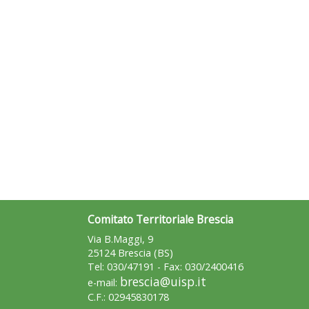
Comitato Territoriale Brescia
Via B.Maggi, 9
25124 Brescia (BS)
Tel: 030/47191 - Fax: 030/2400416
brescia@uisp.it
e-mail:
C.F.: 02945830178