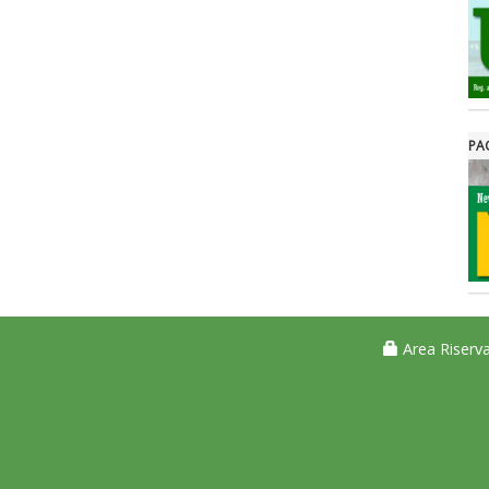
PA
Area Riserva