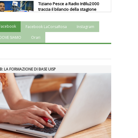
Tiziano Pesce a Radio InBlu2000
traccia il bilancio della stagione
Facebook
Facebook LaCorsaRosa
Instagram
Ddl Lobby, Uisp: “Il Parlamento
valorizzi le nostre specificità"
DOVE SIAMO
Orari
La formazione Uisp rallenta ma
prosegue anche in estate
B: LA FORMAZIONE DI BASE UISP
Tiziano Pesce nel Cda di
Fondazione Terzjus: prima riunione
a Roma