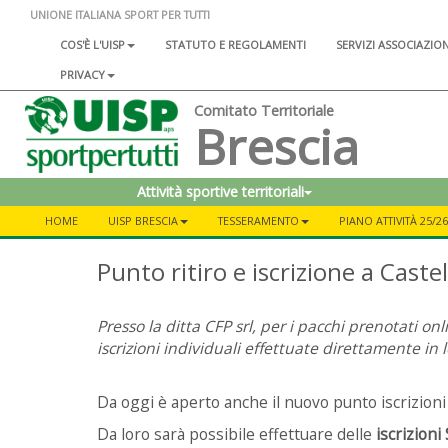
UNIONE ITALIANA SPORT PER TUTTI
COS'È L'UISP
STATUTO E REGOLAMENTI
SERVIZI ASSOCIAZIO
PRIVACY
Comitato Territoriale
Brescia
Attività sportive territoriali
HOME
UISP BRESCIA
TESSERAMENTO
PIANO ATTIVITÀ 25/26
Punto ritiro e iscrizione a Caste
Presso la ditta CFP srl, per i pacchi prenotati o
iscrizioni individuali effettuate direttamente in l
Da oggi è aperto anche il nuovo punto iscrizioni e
Da loro sarà possibile effettuare delle
iscrizion