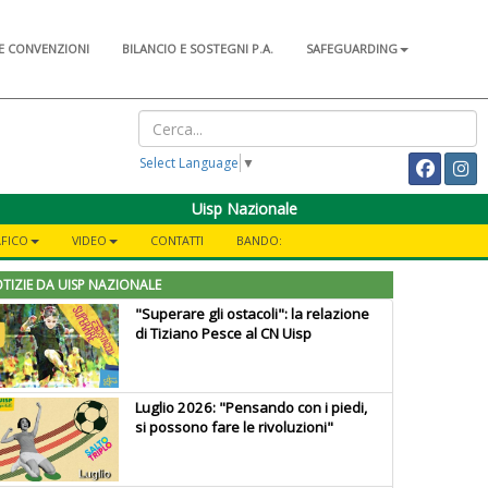
E CONVENZIONI
BILANCIO E SOSTEGNI P.A.
SAFEGUARDING
Select Language
▼
Uisp Nazionale
AFICO
VIDEO
CONTATTI
BANDO:
TIZIE DA UISP NAZIONALE
"Superare gli ostacoli": la relazione
di Tiziano Pesce al CN Uisp
Luglio 2026: "Pensando con i piedi,
si possono fare le rivoluzioni"