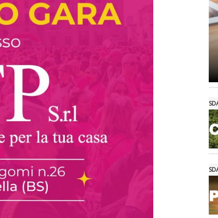
SD
SD