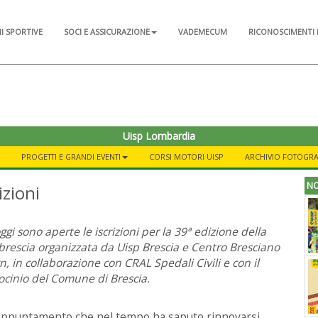
NI SPORTIVE
SOCI E ASSICURAZIONE
VADEMECUM
RICONOSCIMENTI 
Uisp Lombardia
PROGETTI E GRANDI EVENTI
CORSI MOTORI UISP
ARCHIVIO FOTOGR
NO
izioni
ggi sono aperte le iscrizioni per la 39ª edizione della
brescia organizzata da Uisp Brescia e Centro Bresciano
, in collaborazione con CRAL Spedali Civili e con il
ocinio del Comune di Brescia.
ppuntamento che nel tempo ha saputo rinnovarsi