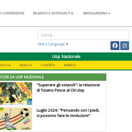
E CONVENZIONI
BILANCIO E SOSTEGNI P.A.
SAFEGUARDING
Select Language
▼
Uisp Nazionale
AFICO
VIDEO
CONTATTI
BANDO:
TIZIE DA UISP NAZIONALE
"Superare gli ostacoli": la relazione
di Tiziano Pesce al CN Uisp
Luglio 2026: "Pensando con i piedi,
si possono fare le rivoluzioni"