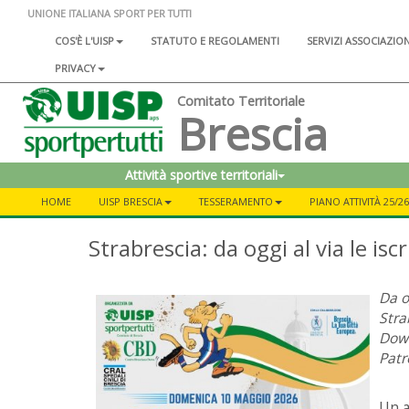
UNIONE ITALIANA SPORT PER TUTTI
COS'È L'UISP
STATUTO E REGOLAMENTI
SERVIZI ASSOCIAZIO
PRIVACY
Comitato Territoriale
Brescia
Attività sportive territoriali
HOME
UISP BRESCIA
TESSERAMENTO
PIANO ATTIVITÀ 25/26
Strabrescia: da oggi al via le iscr
Da o
Stra
Down
Patr
Un a