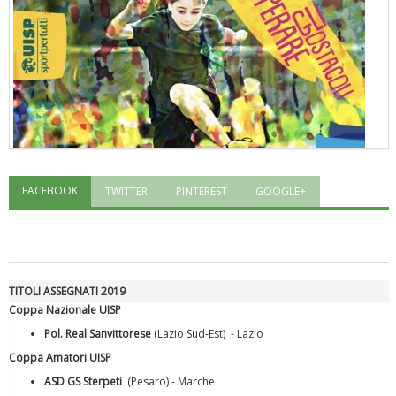
FACEBOOK
TWITTER
PINTEREST
GOOGLE+
"Superare gli ostacoli": la relazione di Tiziano Pesce al CN Uisp
TITOLI ASSEGNATI 2019
Coppa Nazionale UISP
Pol. Real Sanvittorese
(Lazio Sud-Est) - Lazio
Coppa Amatori UISP
ASD GS Sterpeti
(Pesaro) - Marche