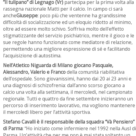
”Il tulipano” di Legnago (Vr)
partecipa per la prima volta alla
rassegna nazionale Matti per il calcio. In campo ci sarà
anche
Giuseppe
: poco più che ventenne ha grandissime
difficoltà di socializzazione ed un eloquio ridotto al minimo,
oltre ad essere molto schivo. Soffriva molto dell'effetto
stigmatizzante del servizio psichiatrico, mentre il gioco e le
sue regole hanno funzionato come mediatore di relazione,
permettendo una migliore espressione di sé e facilitando
l'acquisizione di autostima.
Nell’Atletico Niguarda di Milano giocano Pasquale,
Alessandro, Valerio e Franco
della comunità riabilitativa
dell’ospedale. Sono giovanissimi, hanno dai 20 ai 23 anni e
una diagnosi di schizofrenia: dall’anno scorso giocano a
calcio una volta alla settimana, il mercoledì, nel campionato
regionale. Tutti e quattro da fine settembre inizieranno un
percorso di inserimento lavorativo, ma vogliono mantenere
il mercoledì libero per l’attività sportiva.
Stefano Cavalli è il responsabile della squadra “Và Pensiero”
di Parma
: “Ho iniziato come infermiere nel 1992 nella Ausl di
Parma. Un’attività che per me non è mai stata soltanto un