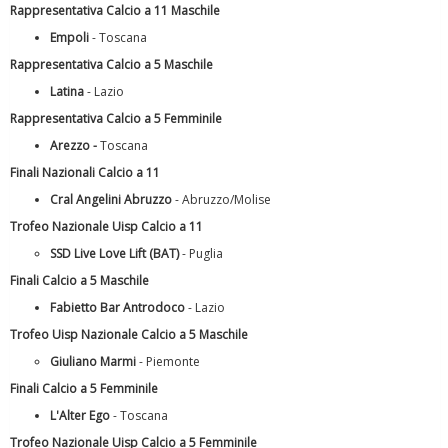
Rappresentativa Calcio a 11 Maschile
Empoli
- Toscana
Luglio 2026: "Pensando con i piedi, si possono fare le
rivoluzioni"
Rappresentativa Calcio a 5 Maschile
Latina
- Lazio
Rappresentativa Calcio a 5 Femminile
Arezzo
-
Toscana
Finali Nazionali Calcio a 11
Cral Angelini Abruzzo
- Abruzzo/Molise
Trofeo Nazionale Uisp Calcio a 11
SSD Live Love Lift (BAT)
- Puglia
Finali Calcio a 5 Maschile
Fabietto Bar Antrodoco
- Lazio
Trofeo Uisp Nazionale Calcio a 5 Maschile
Tiziano Pesce a Radio InBlu2000 traccia il bilancio della stagione
Giuliano Marmi
- Piemonte
Finali Calcio a 5 Femminile
L'Alter Ego
- Toscana
Trofeo Nazionale Uisp Calcio a 5 Femminile