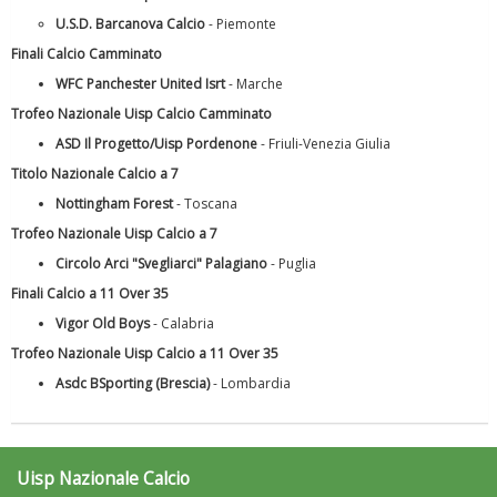
U.S.D. Barcanova Calcio
- Piemonte
Finali Calcio Camminato
WFC Panchester United Isrt
- Marche
Trofeo Nazionale Uisp Calcio Camminato
ASD Il Progetto/Uisp Pordenone
- Friuli-Venezia Giulia
Titolo Nazionale Calcio a 7
Ddl Lobby, Uisp: “Il Parlamento valorizzi le nostre specificità"
Nottingham Forest
- Toscana
Trofeo Nazionale Uisp Calcio a 7
Circolo Arci "Svegliarci" Palagiano
- Puglia
Finali Calcio a 11 Over 35
Vigor Old Boys
- Calabria
Trofeo Nazionale Uisp Calcio a 11 Over 35
Asdc BSporting (Brescia)
- Lombardia
Uisp Nazionale Calcio
La formazione Uisp rallenta ma prosegue anche in estate