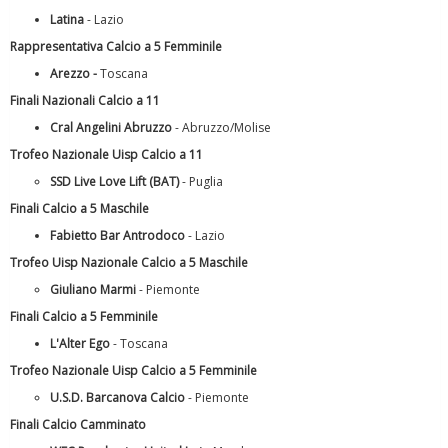
Latina
- Lazio
Rappresentativa Calcio a 5 Femminile
Arezzo
-
Toscana
Finali Nazionali Calcio a 11
Cral Angelini Abruzzo
- Abruzzo/Molise
Trofeo Nazionale Uisp Calcio a 11
SSD Live Love Lift (BAT)
- Puglia
Finali Calcio a 5 Maschile
Fabietto Bar Antrodoco
- Lazio
Trofeo Uisp Nazionale Calcio a 5 Maschile
Tiziano Pesce a Radio InBlu2000 traccia il bilancio della stagione
Giuliano Marmi
- Piemonte
Finali Calcio a 5 Femminile
L'Alter Ego
- Toscana
Trofeo Nazionale Uisp Calcio a 5 Femminile
U.S.D. Barcanova Calcio
- Piemonte
Finali Calcio Camminato