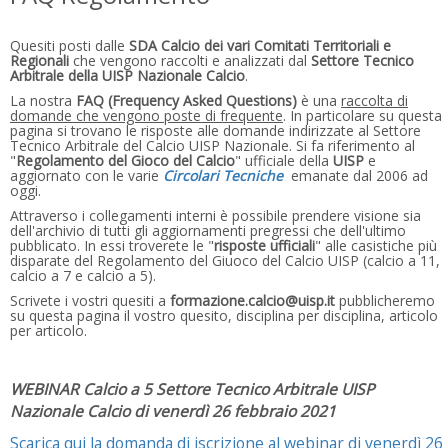
Quesiti posti dalle
SDA Calcio dei vari Comitati Territoriali e
Regionali
che vengono raccolti e analizzati dal
Settore Tecnico
Arbitrale della UISP Nazionale Calcio
.
La nostra
FAQ (Frequency Asked Questions)
è una
raccolta di
domande che vengono poste di frequente
. In particolare su questa
pagina si trovano le risposte alle domande indirizzate al Settore
Tecnico Arbitrale del Calcio UISP Nazionale. Si fa riferimento al
"
Regolamento del Gioco del Calcio
" ufficiale della
UISP
e
aggiornato con le varie
Circolari Tecniche
emanate dal 2006 ad
oggi.
Attraverso i collegamenti interni è possibile prendere visione sia
dell'archivio di tutti gli aggiornamenti pregressi che dell'ultimo
pubblicato. In essi troverete le "
risposte ufficiali
" alle casistiche più
disparate del Regolamento del Giuoco del Calcio UISP (calcio a 11,
calcio a 7 e calcio a 5).
Scrivete i vostri quesiti a
formazione.calcio@uisp.it
pubblicheremo
su questa pagina il vostro quesito, disciplina per disciplina, articolo
per articolo.
WEBINAR Calcio a 5 Settore Tecnico Arbitrale UISP
Nazionale Calcio di venerdì 26 febbraio 2021
Scarica qui la domanda di iscrizione al webinar di venerdì 26