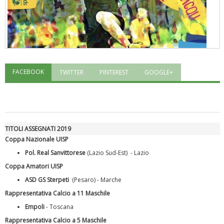
FACEBOOK
TWITTER
PINTEREST
GOOGLE+
"Superare gli ostacoli": la relazione di Tiziano Pesce al CN Uisp
TITOLI ASSEGNATI 2019
Coppa Nazionale UISP
Pol. Real Sanvittorese
(Lazio Sud-Est) - Lazio
Coppa Amatori UISP
ASD GS Sterpeti
(Pesaro) - Marche
Rappresentativa Calcio a 11 Maschile
Empoli
- Toscana
Luglio 2026: "Pensando con i piedi, si possono fare le
rivoluzioni"
Rappresentativa Calcio a 5 Maschile