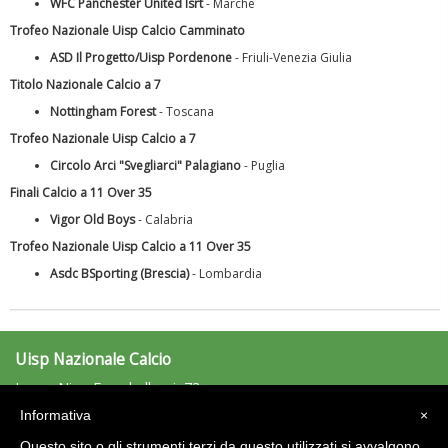
WFC Panchester United Isrt
- Marche
Trofeo Nazionale Uisp Calcio Camminato
ASD Il Progetto/Uisp Pordenone
- Friuli-Venezia Giulia
Titolo Nazionale Calcio a 7
Ddl Lobby, Uisp: “Il Parlamento valorizzi le nostre specificità"
Nottingham Forest
- Toscana
Trofeo Nazionale Uisp Calcio a 7
Circolo Arci "Svegliarci" Palagiano
- Puglia
Finali Calcio a 11 Over 35
Vigor Old Boys
- Calabria
Trofeo Nazionale Uisp Calcio a 11 Over 35
Asdc BSporting (Brescia)
- Lombardia
Uisp Nazionale Calcio
La formazione Uisp rallenta ma prosegue anche in estate
Largo Nino Franchellucci, 73
00155 Roma
Informativa
×
calcio@uisp.it
e-mail:
Questo sito o gli strumenti terzi da questo utilizzati si avvalgono