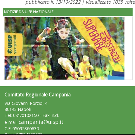
pubblicato il: 13/10/2022 | visualizzato 1035 volte
NOTIZIE DA UISP NAZIONALE
Comitato Regionale Campania
"Superare gli ostacoli": la relazione di Tiziano Pesce al CN Uisp
Via Giovanni Porzio, 4
80143 Napoli
Tel: 081/0102150 - Fax: n.d.
campania@uisp.it
e-mail:
C.F.:05095860630
P.Iva: 07584530633