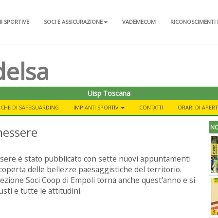
NI SPORTIVE
SOCI E ASSICURAZIONE
VADEMECUM
RICONOSCIMENTI 
delsa
Uisp Toscana
ICHE DI SAFEGUARDING
IMPIANTI SPORTIVI
CONTATTI
ORARI DI APER
NO
nessere
ere è stato pubblicato con sette nuovi appuntamenti
scoperta delle bellezze paesaggistiche del territorio.
 Sezione Soci Coop di Empoli torna anche quest'anno e si
sti e tutte le attitudini.