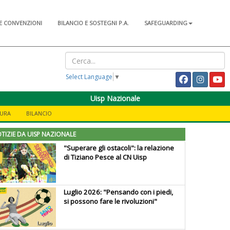
E CONVENZIONI
BILANCIO E SOSTEGNI P.A.
SAFEGUARDING
Select Language
▼
Uisp Nazionale
TURA
BILANCIO
TIZIE DA UISP NAZIONALE
"Superare gli ostacoli": la relazione
di Tiziano Pesce al CN Uisp
Luglio 2026: "Pensando con i piedi,
si possono fare le rivoluzioni"