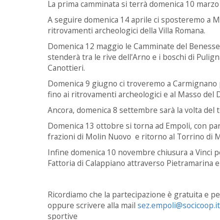
La prima camminata si terrà domenica 10 marzo a
A seguire domenica 14 aprile ci sposteremo a M
ritrovamenti archeologici della Villa Romana.
Domenica 12 maggio le Camminate del Benessere
stenderà tra le rive dell'Arno e i boschi di Pulig
Canottieri.
Domenica 9 giugno ci troveremo a Carmignano pe
fino ai ritrovamenti archeologici e al Masso del D
Ancora, domenica 8 settembre sarà la volta del te
Domenica 13 ottobre si torna ad Empoli, con par
frazioni di Molin Nuovo e ritorno al Torrino di M
Infine domenica 10 novembre chiusura a Vinci per
Fattoria di Calappiano attraverso Pietramarina e
Ricordiamo che la partecipazione è gratuita e pe
oppure scrivere alla mail
sez.empoli@socicoop.it
sportive