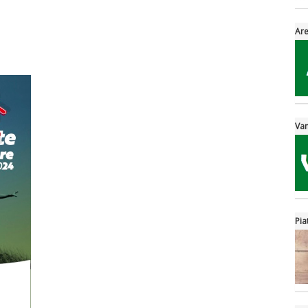
Are
Van
Pia