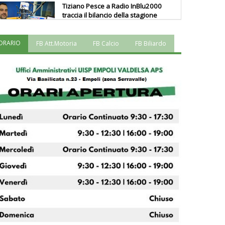
Tiziano Pesce a Radio InBlu2000
traccia il bilancio della stagione
ORARIO
FB Att.Motoria
FB Calcio
FB Biliardo
Ddl Lobby, Uisp: “Il Parlamento
valorizzi le nostre specificità"
La formazione Uisp rallenta ma
prosegue anche in estate
Tiziano Pesce nel Cda di
Fondazione Terzjus: prima riunione
a Roma