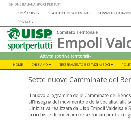
UNIONE ITALIANA SPORT PER TUTTI
COS'È L'UISP
STATUTO E REGOLAMENTI
SERVIZI ASSOCIAZIO
PRIVACY
Comitato Territoriale
Empoli Val
Attività sportive territoriali
HOME
CHI SIAMO
TESSERAMENTO E SERVIZI AI SOCI
POLIT
Sette nuove Camminate del Be
Il nuovo programma delle Camminate del Beness
all'insegna del movimento e della socialità, alla 
L'iniziativa realizzata da Uisp Empoli Valdelsa e
arricchisce di nuovi percorsi studiati per tutti i gu