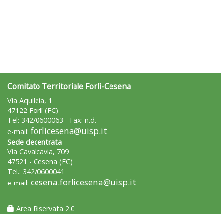
Tiziano Pesce a Radio InBlu2000 traccia il bilancio della stagione
Comitato Territoriale Forlì-Cesena
Via Aquileia, 1
47122 Forlì (FC)
Tel: 342/0600063 - Fax: n.d.
forlicesena@uisp.it
e-mail:
Sede decentrata
Via Cavalcavia, 709
47521 - Cesena (FC)
Tel.: 342/0600041
cesena.forlicesena@uisp.it
e-mail:
Area Riservata 2.0
Ddl Lobby, Uisp: “Il Parlamento valorizzi le nostre specificità"