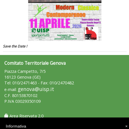
Luglio 2026: "Pensando con i piedi, si possono fare le
rivoluzioni"
Save the Date !
Comitato Territoriale Genova
Piazza Campetto, 7/5
16123 Genova (GE)
Tel: 010/2471463 - Fax: 010/2470482
Tiziano Pesce a Radio InBlu2000 traccia il bilancio della stagione
genova@uisp.it
e-mail:
C.F. 80153870102
P.IVA 03029350109
Area Riservata 2.0
Informativa
×