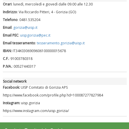
"Superare gli ostacoli": la relazione di Tiziano Pesce al CN Uisp
Orari
: lunedì, mercoledì e giovedì dalle 09.00 alle 12.30
Indirizzo
: Via Riccardo Pitteri, 4 - Gorizia (GO)
Telefono
: 0481.535204
Email
:
gorizia@uisp.it
Email PEC
:
uispgorizia@pec.it
Email tesseramento
:
tesseramento.gorizia@uisp.it
IBAN:
IT34K0306909606100000015678
C.F.
: 91003780318
P.IVA.
: 00527440317
Luglio 2026: "Pensando con i piedi, si possono fare le
Social network
rivoluzioni"
Facebook:
UISP Comitato di Gorizia APS
https://www.facebook.com/profile.php?id=100087277827984
Instagram:
uisp.gorizia
https://www.instagram.com/uisp.gorizia/