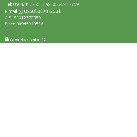
Tel: 0564/417756 - Fax: 0564/417759
grosseto@uisp.it
e-mail:
C.F.: 92012370539
P.Iva: 00945840536
Area Riservata 2.0
Luglio 2026: "Pensando con i piedi, si possono fare le
rivoluzioni"