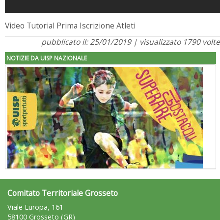
Video Tutorial Prima Iscrizione Atleti
pubblicato il: 25/01/2019 | visualizzato 1790 volte
NOTIZIE DA UISP NAZIONALE
Comitato Territoriale Grosseto
"Superare gli ostacoli": la relazione di Tiziano Pesce al CN Uisp
Viale Europa, 161
58100 Grosseto (GR)