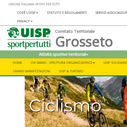
UNIONE ITALIANA SPORT PER TUTTI
COS'È L'UISP
STATUTO E REGOLAMENTI
SERVIZI ASSOCIAZIO
PRIVACY
Comitato Territoriale
Grosseto
Attività sportive territoriali
HOME
CHI SIAMO - STRUTTURA ORGANIZZATRICE
UISP SOLIDARIE
GRANDI MANIFESTAZIONI
UISP & TURISMO
Ciclismo