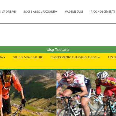
NI SPORTIVE
SOCI E ASSICURAZIONE
VADEMECUM
RICONOSCIMENTI 
Uisp Toscana
TÀ
STILE DI VITA E SALUTE
TESSERAMENTO E SERVIZIO AI SOCI
ASSI