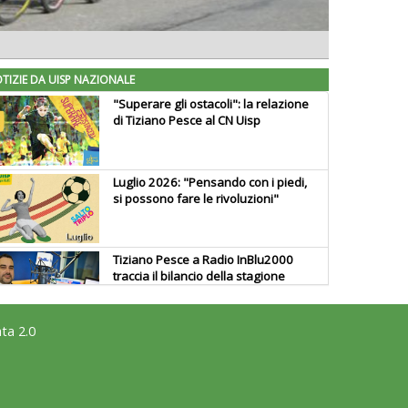
TIZIE DA UISP NAZIONALE
"Superare gli ostacoli": la relazione
di Tiziano Pesce al CN Uisp
Luglio 2026: "Pensando con i piedi,
si possono fare le rivoluzioni"
Tiziano Pesce a Radio InBlu2000
traccia il bilancio della stagione
ta 2.0
Ddl Lobby, Uisp: “Il Parlamento
valorizzi le nostre specificità"