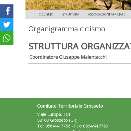
CICLISMO
STRUTTURA
ASSOCIAZIONI AFFILIATE
Organigramma ciclismo
STRUTTURA ORGANIZZA
Coordinatore Giuseppe Malentacchi
Comitato Territoriale Grosseto
Viale Europa, 161
58100 Grosseto (GR)
Tel: 0564/417756 - Fax: 0564/417759