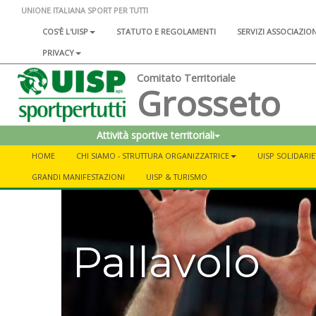
UNIONE ITALIANA SPORT PER TUTTI
COS'È L'UISP
STATUTO E REGOLAMENTI
SERVIZI ASSOCIAZIO
PRIVACY
Comitato Territoriale
Grosseto
Attività sportive territoriali
HOME
CHI SIAMO - STRUTTURA ORGANIZZATRICE
UISP SOLIDARIE
GRANDI MANIFESTAZIONI
UISP & TURISMO
Pallavolo