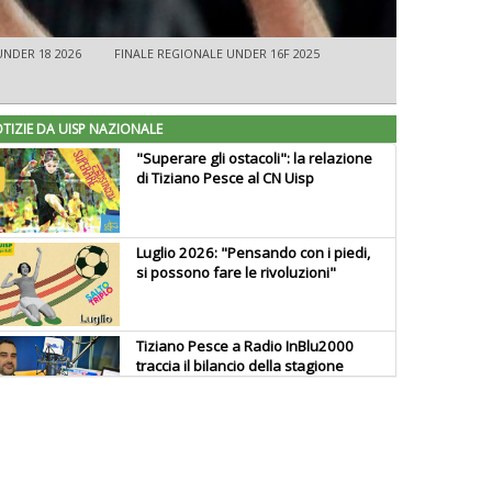
UNDER 18 2026
FINALE REGIONALE UNDER 16F 2025
TIZIE DA UISP NAZIONALE
"Superare gli ostacoli": la relazione
di Tiziano Pesce al CN Uisp
Luglio 2026: "Pensando con i piedi,
si possono fare le rivoluzioni"
Tiziano Pesce a Radio InBlu2000
traccia il bilancio della stagione
Ddl Lobby, Uisp: “Il Parlamento
valorizzi le nostre specificità"