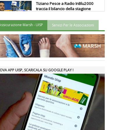
Tiziano Pesce a Radio InBlu2000
traccia il bilancio della stagione
Assicurazione Marsh - UISP
Servizi Per le Associazioni
Ddl Lobby, Uisp: “Il Parlamento
valorizzi le nostre specificità"
La formazione Uisp rallenta ma
prosegue anche in estate
OVA APP UISP, SCARICALA SU GOOGLE PLAY !
Tiziano Pesce nel Cda di
Fondazione Terzjus: prima riunione
a Roma