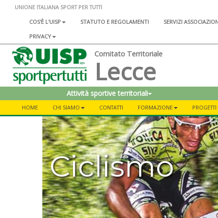
UNIONE ITALIANA SPORT PER TUTTI
COS'È L'UISP
STATUTO E REGOLAMENTI
SERVIZI ASSOCIAZIO
PRIVACY
Comitato Territoriale
Lecce
Attività sportive territoriali
HOME
CHI SIAMO
CONTATTI
FORMAZIONE
PROGETTI
Ciclismo