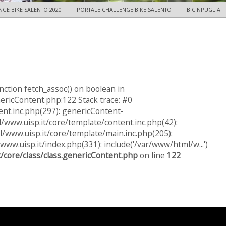
GE BIKE SALENTO 2020
PORTALE CHALLENGE BIKE SALENTO
BICINPUGLIA
nction fetch_assoc() on boolean in
ericContent.php:122 Stack trace: #0
nt.inc.php(297): genericContent-
ww.uisp.it/core/template/content.inc.php(42):
/www.uisp.it/core/template/main.inc.php(205):
www.uisp.it/index.php(331): include('/var/www/html/w...')
/core/class/class.genericContent.php
on line
122