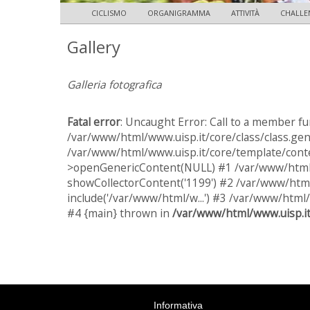
CICLISMO
ORGANIGRAMMA
ATTIVITÀ
CHALLEN
Gallery
Galleria fotografica
Fatal error
: Uncaught Error: Call to a member fu
/var/www/html/www.uisp.it/core/class/class.gen
/var/www/html/www.uisp.it/core/template/conte
>openGenericContent(NULL) #1 /var/www/html/w
showCollectorContent('1199') #2 /var/www/html
include('/var/www/html/w...') #3 /var/www/html/
#4 {main} thrown in
/var/www/html/www.uisp.it
Informativa