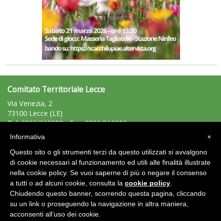
Comitato Territoriale Lecce
Via Venezia, 2
73100 Lecce (LE)
Tel: 0832/318583 - Fax: 0832/312296
lecce@uisp.it
e-mail:
Informativa
×
C.F.: 93019320758
Questo sito o gli strumenti terzi da questo utilizzati si avvalgono
P.Iva: 02592760751
di cookie necessari al funzionamento ed utili alle finalità illustrate
nella cookie policy. Se vuoi saperne di più o negare il consenso
Area Riservata 2.0
a tutti o ad alcuni cookie, consulta la
cookie policy
.
Chiudendo questo banner, scorrendo questa pagina, cliccando
su un link o proseguendo la navigazione in altra maniera,
acconsenti all’uso dei cookie.