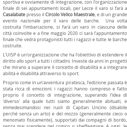
sportiva e ovviamente di integrazione, con l’organizzazione
finale di sei appuntamenti locali, per Lecce il varo si farà a
Casalabate
presso il
Circolo Velico Maestrale
, e di un grande
evento nazionale per il varo delle barche. Una volta
costruita l'imbarcazione, si farà un varo in ciascuna delle
città coinvolte e a fine maggio 2020 ci sarà l'appuntamento
finale che vedrà protagonisti tutti i ragazzi e tutte le barche
costruite.
L'UISP è un'organizzazione che ha l’obiettivo di estendere il
diritto allo sport a tutti i cittadini. Investe da anni in progetti
che mirano a superare il concetto di disabilità e a integrare
abilità e disabilità attraverso lo sport.
Proprio come in un'avventura piratesca, l'edizione passata è
stata ricca di emozioni: i ragazzi hanno compreso e fatto
proprio il concetto di integrazione, superando l'idea di
'diverso' alla quale tutti siamo generalmente abituati, e
immedesimandosi nei ruoli di Capitan Uncino (disabile
perché senza un arto) e del mozzo (generalmente cieco o
menomato fisicamente), supportati dai compagni di bordo,
senza mai scendere nel comico o sbeffeggiare. A oggi, le