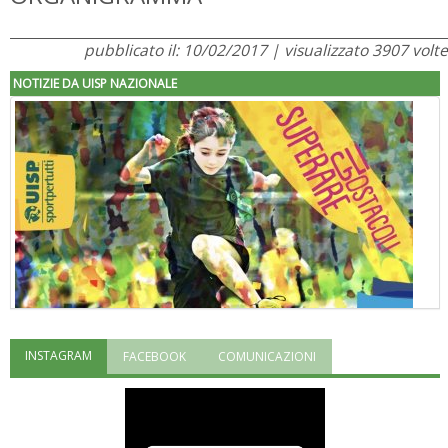
pubblicato il: 10/02/2017 | visualizzato 3907 volte
NOTIZIE DA UISP NAZIONALE
INSTAGRAM
FACEBOOK
COMUNICAZIONI
"Superare gli ostacoli": la relazione di Tiziano Pesce al CN Uisp