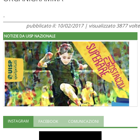
..
pubblicato il: 10/02/2017 | visualizzato 3877 volte
NOTIZIE DA UISP NAZIONALE
INSTAGRAM
FACEBOOK
COMUNICAZIONI
"Superare gli ostacoli": la relazione di Tiziano Pesce al CN Uisp