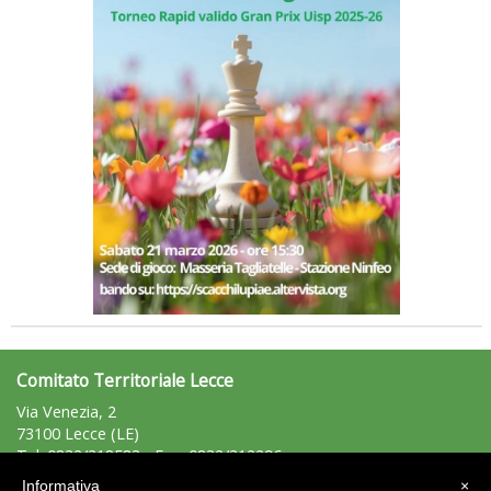
Roma
Comitato Territoriale Lecce
Via Venezia, 2
73100 Lecce (LE)
Tel: 0832/318583 - Fax: 0832/312296
lecce@uisp.it
e-mail:
Informativa
×