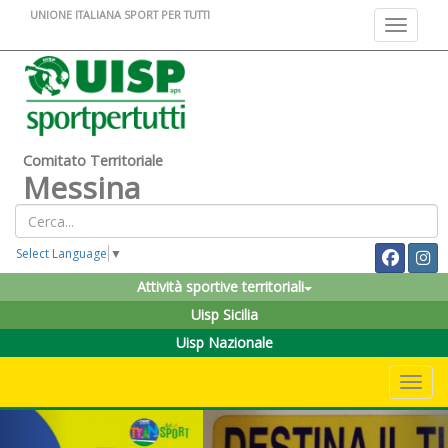
UNIONE ITALIANA SPORT PER TUTTI
Toggle na
Comitato Territoriale
Messina
Select Language
▼
Attività sportive territoriali
Uisp Sicilia
Uisp Nazionale
Toggle 
Previous
Nex