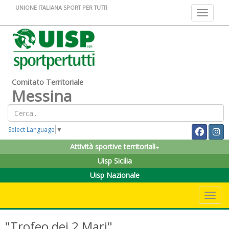
UNIONE ITALIANA SPORT PER TUTTI
Toggle na
Comitato Territoriale
Messina
Select Language
▼
Attività sportive territoriali
Uisp Sicilia
Uisp Nazionale
Toggle 
"Trofeo dei 2 Mari"