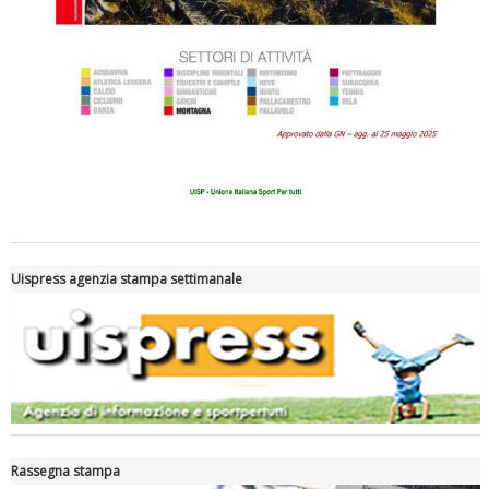
Tiziano Pesce a Radio InBlu2000 traccia il bilancio della stagione
Uispress agenzia stampa settimanale
Ddl Lobby, Uisp: “Il Parlamento valorizzi le nostre specificità"
Rassegna stampa