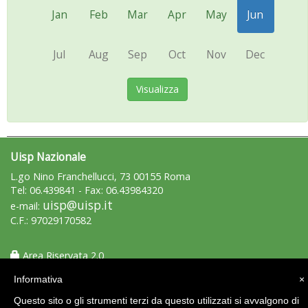
Jan
Feb
Mar
Apr
May
Jun
Jul
Aug
Sep
Oct
Nov
Dec
Visualizza
Uisp Nazionale
L.go Nino Franchellucci, 73 00155 Roma
Tel: 06.439841 - Fax: 06.43984320
uisp@uisp.it
e-mail:
C.F.: 97029170582
Area Riservata 2.0
Informativa
×
Questo sito o gli strumenti terzi da questo utilizzati si avvalgono di