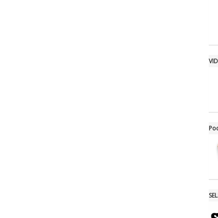
VI
Po
SE