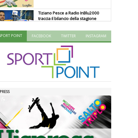
Tiziano Pesce a Radio InBlu2000
traccia il bilancio della stagione
SPORT POINT
FACEBOOK
TWITTER
INSTAGRAM
Ddl Lobby, Uisp: “Il Parlamento
valorizzi le nostre specificità"
La formazione Uisp rallenta ma
prosegue anche in estate
PRESS
Tiziano Pesce nel Cda di
Fondazione Terzjus: prima riunione
a Roma