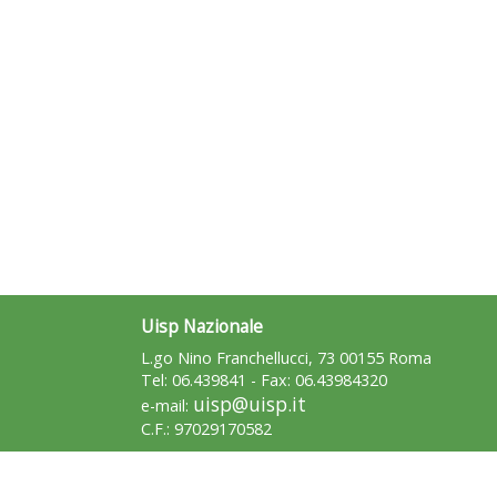
Uisp Nazionale
L.go Nino Franchellucci, 73 00155 Roma
Tel: 06.439841 - Fax: 06.43984320
uisp@uisp.it
e-mail:
C.F.: 97029170582