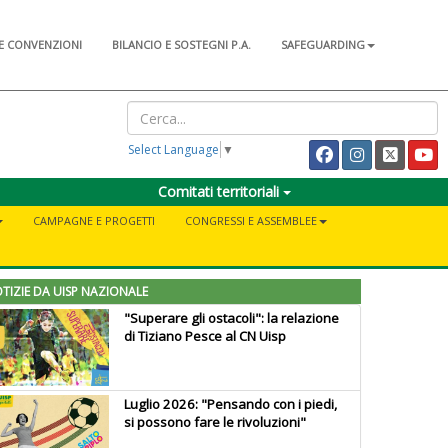
E CONVENZIONI
BILANCIO E SOSTEGNI P.A.
SAFEGUARDING
Select Language
▼
Comitati territoriali
CAMPAGNE E PROGETTI
CONGRESSI E ASSEMBLEE
TIZIE DA UISP NAZIONALE
"Superare gli ostacoli": la relazione
di Tiziano Pesce al CN Uisp
Luglio 2026: "Pensando con i piedi,
si possono fare le rivoluzioni"