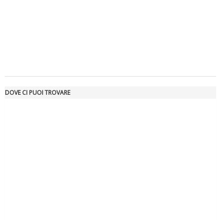
Tiziano Pesce a Radio InBlu2000 traccia il bilancio della stagione
DOVE CI PUOI TROVARE