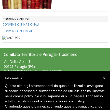
La formazione Uisp rallenta ma prosegue anche in estate
CONVENZIONI UISP
CONVENZIONI NAZIONALI
CONVENZIONI LOCALI
Comitato Territoriale Perugia-Trasimeno
Via Della Viola, 1
06121 Perugia (PG)
Tel: 075/5730699 - Fax: 075/5737091
perugiatrasimeno@uisp.it
e-mail:
Informativa
×
C.F..94012270545
Tiziano Pesce nel Cda di Fondazione Terzjus: prima riunione a
Questo sito o gli strumenti terzi da questo utilizzati si avvalgono
P.Iva: 02079300543
Roma
di cookie necessari al funzionamento ed utili alle finalità illustrate
nella cookie policy. Se vuoi saperne di più o negare il consenso
Area Riservata 2.0
a tutti o ad alcuni cookie, consulta la
cookie policy
.
Chiudendo questo banner, scorrendo questa pagina, cliccando