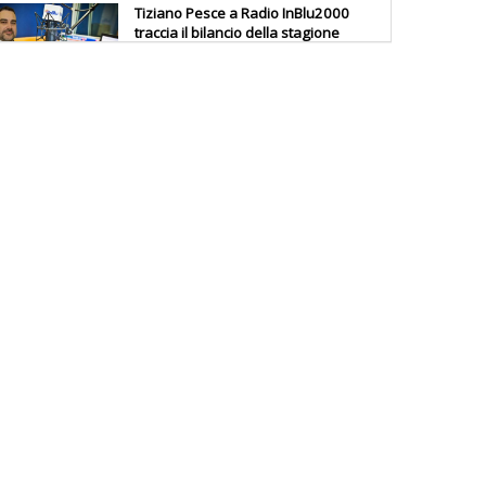
Tiziano Pesce a Radio InBlu2000
traccia il bilancio della stagione
Ddl Lobby, Uisp: “Il Parlamento
valorizzi le nostre specificità"
La formazione Uisp rallenta ma
prosegue anche in estate
Tiziano Pesce nel Cda di
Fondazione Terzjus: prima riunione
a Roma