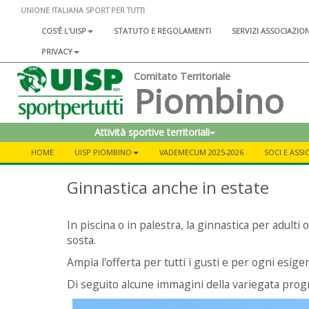
UNIONE ITALIANA SPORT PER TUTTI
COS'È L'UISP
STATUTO E REGOLAMENTI
SERVIZI ASSOCIAZIO
PRIVACY
Comitato Territoriale
Piombino
Attività sportive territoriali
HOME
UISP PIOMBINO
VADEMECUM 2025-2026
SOCI E ASS
Ginnastica anche in estate
In piscina o in palestra, la ginnastica per adul
sosta.
Ampia l'offerta per tutti i gusti e per ogni esige
Di seguito alcune immagini della variegata pro