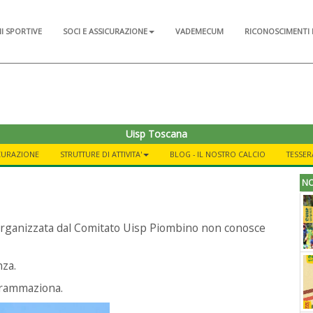
NI SPORTIVE
SOCI E ASSICURAZIONE
VADEMECUM
RICONOSCIMENTI 
Uisp Toscana
ICURAZIONE
STRUTTURE DI ATTIVITA'
BLOG - IL NOSTRO CALCIO
TESSER
NO
ti organizzata dal Comitato Uisp Piombino non conosce
nza.
grammaziona.