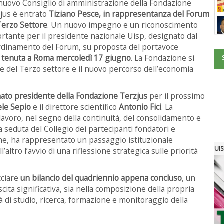
nuovo Consiglio di amministrazione della Fondazione
jus è entrato
Tiziano Pesce, in rappresentanza del Forum
Terzo Settore
. Un nuovo impegno e un riconoscimento
rtante per il presidente nazionale Uisp, designato dal
dinamento del Forum, su proposta del portavoce
 è tenuta a Roma mercoledì 17 giugno
. La Fondazione si
 del Terzo settore e il nuovo percorso dell’economia
mato presidente della Fondazione Terzjus
per il prossimo
ele Sepio
e il direttore scientifico
Antonio Fici
. La
avoro, nel segno della continuità, del consolidamento e
 seduta del Collegio dei partecipanti fondatori e
one, ha rappresentato un passaggio istituzionale
UIS
’altro l’avvio di una riflessione strategica sulle priorità
cciare
un bilancio del quadriennio appena concluso
, un
ita significativa, sia nella composizione della propria
tà di studio, ricerca, formazione e monitoraggio della