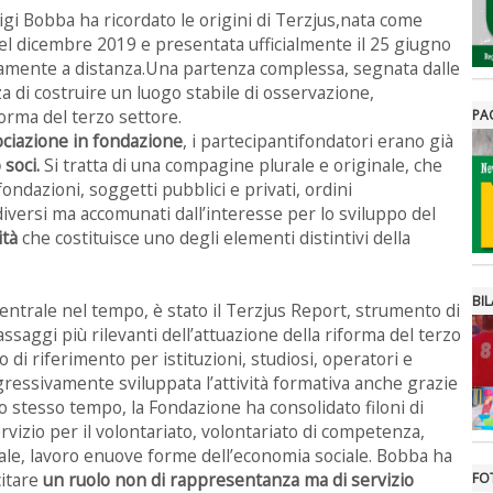
igi Bobba ha ricordato le origini di Terzjus,nata come
nel dicembre 2019 e presentata ufficialmente il 25 giugno
amente a distanza.Una partenza complessa, segnata dalle
a di costruire un luogo stabile di osservazione,
rma del terzo settore.
PA
ociazione in fondazione
, i partecipantifondatori erano già
soci.
Si tratta di una compagine plurale e originale, che
fondazioni, soggetti pubblici e privati, ordini
iversi ma accomunati dall’interesse per lo sviluppo del
ità
che costituisce uno degli elementi distintivi della
BIL
entrale nel tempo, è stato il Terzjus Report, strumento di
saggi più rilevanti dell’attuazione della riforma del terzo
 di riferimento per istituzioni, studiosi, operatori e
gressivamente sviluppata l’attività formativa anche grazie
lo stesso tempo, la Fondazione ha consolidato filoni di
ervizio per il volontariato, volontariato di competenza,
ciale, lavoro enuove forme dell’economia sociale. Bobba ha
citare
un ruolo non di rappresentanza ma di servizio
FO