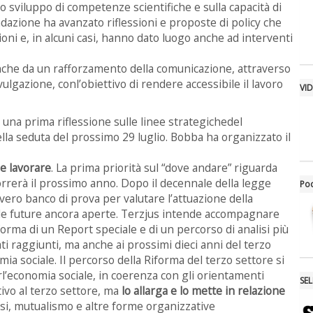
llo sviluppo di competenze scientifiche e sulla capacità di
dazione ha avanzato riflessioni e proposte di policy che
zioni e, in alcuni casi, hanno dato luogo anche ad interventi
anche da un rafforzamento della comunicazione, attraverso
 divulgazione, conl’obiettivo di rendere accessibile il lavoro
VI
o una prima riflessione sulle linee strategichedel
la seduta del prossimo 29 luglio. Bobba ha organizzato il
e lavorare
. La prima priorità sul “dove andare” riguarda
correrà il prossimo anno. Dopo il decennale della legge
Po
vero banco di prova per valutare l’attuazione della
sfide future ancora aperte. Terzjus intende accompagnare
forma di un Report speciale e di un percorso di analisi più
ti raggiunti, ma anche ai prossimi dieci anni del terzo
mia sociale. Il percorso della Riforma del terzo settore si
rl’economia sociale, in coerenza con gli orientamenti
SE
ivo al terzo settore, ma
lo allarga e lo mette in relazione
iosi, mutualismo e altre forme organizzative