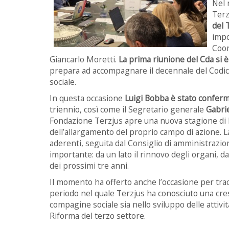
Nel 
Terz
del 
impo
Coor
Giancarlo Moretti.
La prima riunione del Cda si
prepara ad accompagnare il decennale del Codice
sociale.
In questa occasione
Luigi Bobba è stato confer
triennio, così come il Segretario generale
Gabri
Fondazione Terzjus apre una nuova stagione di l
dell’allargamento del proprio campo di azione. La
aderenti, seguita dal Consiglio di amministrazi
importante: da un lato il rinnovo degli organi, dall
dei prossimi tre anni.
Il momento ha offerto anche l’occasione per tra
periodo nel quale Terzjus ha conosciuto una cresc
compagine sociale sia nello sviluppo delle attivi
Riforma del terzo settore.