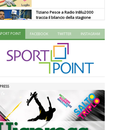
Tiziano Pesce a Radio InBlu2000
traccia il bilancio della stagione
SPORT POINT
FACEBOOK
TWITTER
INSTAGRAM
Ddl Lobby, Uisp: “Il Parlamento
valorizzi le nostre specificità"
La formazione Uisp rallenta ma
prosegue anche in estate
PRESS
Tiziano Pesce nel Cda di
Fondazione Terzjus: prima riunione
a Roma