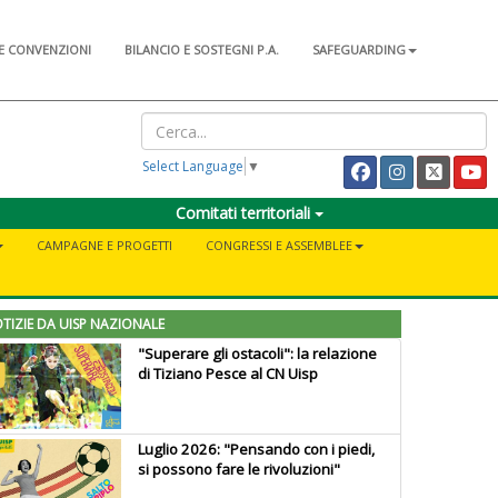
E CONVENZIONI
BILANCIO E SOSTEGNI P.A.
SAFEGUARDING
Select Language
▼
Comitati territoriali
CAMPAGNE E PROGETTI
CONGRESSI E ASSEMBLEE
TIZIE DA UISP NAZIONALE
"Superare gli ostacoli": la relazione
di Tiziano Pesce al CN Uisp
Luglio 2026: "Pensando con i piedi,
si possono fare le rivoluzioni"