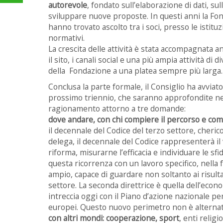
autorevole
, fondato sull’elaborazione di dati, su
sviluppare nuove proposte. In questi anni la Fon
hanno trovato ascolto tra i soci, presso le istitu
normativi.
La crescita delle attività è stata accompagnata 
il sito, i canali social e una più ampia attività di
della Fondazione a una platea sempre più larga.
Conclusa la parte formale, il Consiglio ha avviat
prossimo triennio, che saranno approfondite nel
ragionamento attorno a tre domande:
dove andare, con chi compiere il percorso e com
il decennale del Codice del terzo settore, cheri
delega, il decennale del Codice rappresenterà il 
riforma, misurarne l’efficacia e individuare le 
questa ricorrenza con un lavoro specifico, nella 
ampio, capace di guardare non soltanto ai risulta
settore. La seconda direttrice è quella dell’econo
intreccia oggi con il Piano d’azione nazionale pe
europei. Questo nuovo perimetro non è alternat
con altri mondi: cooperazione, sport
, enti relig