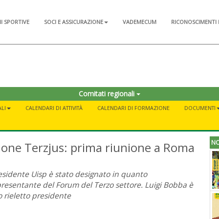
NI SPORTIVE
SOCI E ASSICURAZIONE
VADEMECUM
RICONOSCIMENTI 
Comitati regionali
LI
CALENDARI DI ATTIVITÀ
CALENDARI DI FORMAZIONE
DOCUMENTI
NO
zione Terzjus: prima riunione a Roma
residente Uisp è stato designato in quanto
resentante del Forum del Terzo settore. Luigi Bobba è
o rieletto presidente