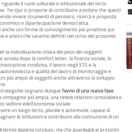
riguarda il ruolo culturale e istituzionale del terzo
ese. Terzjus si propone di contribuire a evitare che questi
ffrendo invece strumenti di pensiero, ricerca e proposta
economico e dipartecipazione democratica.
oci anche con forme di coinvolgimento più proattive pur
BIB
ie e azioni che saranno definiti nel corso del prossimo
mati la individuazione chiara del peso dei soggetti
 avviata dopo la comfort letter, la finanza sociale, lo
ministrazione condivisa, il lavoro negli ETS e la
autorevolezza e qualità del lavoro di monitoraggio e
tro più ampio di soggetti anche attraverso lo sviluppo
re.
ee strategiche segnano dunque
l’avvio di una nuova fase
.
a compagine più ampia, una retedi relazioni consolidata e
zo settore edell’economia sociale.
sere un luogo terzo, plurale e autorevole, capace di
gnare le istituzioni e contribuire alla costruzione di un
uadriennio appena concluso, ma che guardagià ai prossimi