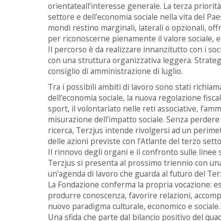
orientateall’interesse generale. La terza priorità 
settore e dell’economia sociale nella vita del Pa
mondi restino marginali, laterali o opzionali, o
per riconoscerne pienamente il valore sociale, 
Il percorso è da realizzare innanzitutto con i s
con una struttura organizzativa leggera. Strateg
consiglio di amministrazione di luglio.
Tra i possibili ambiti di lavoro sono stati richia
dell’economia sociale, la nuova regolazione fiscale
sport, il volontariato nelle reti associative, l’am
misurazione dell’impatto sociale. Senza perdere 
ricerca, Terzjus intende rivolgersi ad un perime
delle azioni previste con l’Atlante del terzo setto
Il rinnovo degli organi e il confronto sulle lin
Terzjus si presenta al prossimo triennio con un
un’agenda di lavoro che guarda al futuro del Ter
La Fondazione conferma la propria vocazione: es
produrre conoscenza, favorire relazioni, accompa
nuovo paradigma culturale, economico e sociale.
Una sfida che parte dal bilancio positivo del q