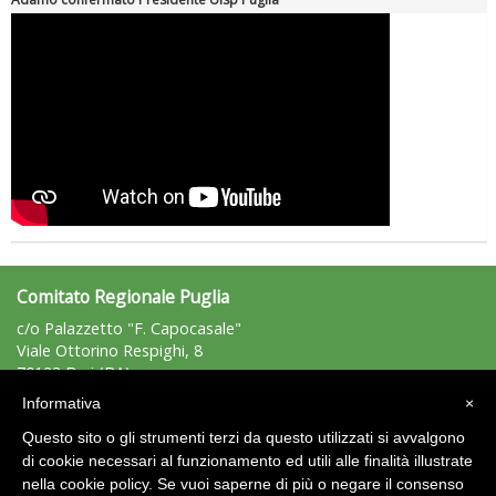
Tiziano Pesce a Radio InBlu2000 traccia il bilancio della stagione
Comitato Regionale Puglia
c/o Palazzetto "F. Capocasale"
Viale Ottorino Respighi, 8
70123 Bari (BA)
Tel: 340/4144515 - Fax: 080/5042961
Informativa
×
puglia@uisp.it
e-mail:
Questo sito o gli strumenti terzi da questo utilizzati si avvalgono
C.F.: 93164310729
di cookie necessari al funzionamento ed utili alle finalità illustrate
nella cookie policy. Se vuoi saperne di più o negare il consenso