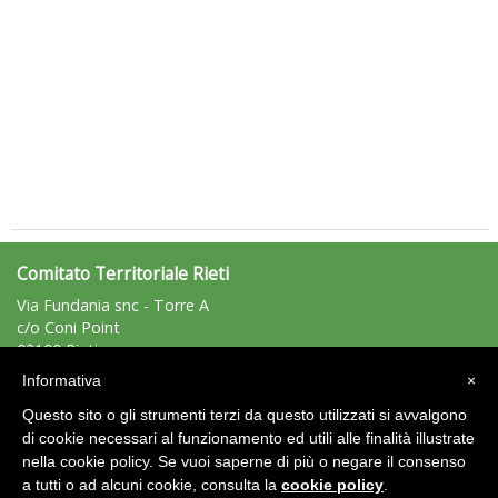
Tiziano Pesce a Radio InBlu2000 traccia il bilancio della stagione
Comitato Territoriale Rieti
Via Fundania snc - Torre A
c/o Coni Point
02100 Rieti
Tel: 0746/203990 - Fax: 0746/203990
Informativa
×
rieti@uisp.it
e-mail:
Questo sito o gli strumenti terzi da questo utilizzati si avvalgono
C.F.: 90023640577
di cookie necessari al funzionamento ed utili alle finalità illustrate
nella cookie policy. Se vuoi saperne di più o negare il consenso
Area Riservata 2.0
a tutti o ad alcuni cookie, consulta la
cookie policy
.