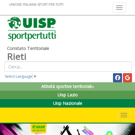
UNIONE ITALIANA SPORT PER TUTTI
Toggle na
Comitato Territoriale
Rieti
Select Language
▼
Attività sportive territoriali
Uisp Lazio
Uisp Nazionale
Toggle 
Previous
Nex