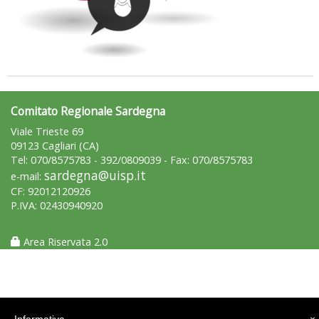
Comitato Regionale Sardegna
Viale Trieste 69
09123 Cagliari (CA)
Tel: 070/8575783 - 392/0809039 - Fax: 070/8575783
Tiziano Pesce a Radio InBlu2000 traccia il bilancio della stagione
sardegna@uisp.it
e-mail:
CF: 92012120926
P.IVA: 02430940920
Area Riservata 2.0