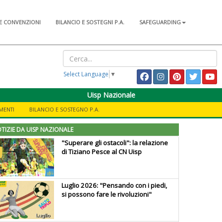
E CONVENZIONI
BILANCIO E SOSTEGNI P.A.
SAFEGUARDING
Select Language
▼
Uisp Nazionale
MENTI
BILANCIO E SOSTEGNO P.A.
TIZIE DA UISP NAZIONALE
"Superare gli ostacoli": la relazione
di Tiziano Pesce al CN Uisp
Luglio 2026: "Pensando con i piedi,
si possono fare le rivoluzioni"