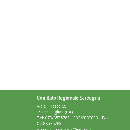
Comitato Regionale Sardegna
Viale Trieste 69
09123 Cagliari (CA)
Tel: 070/8575783 - 392/0809039 - Fax:
070/8575783
sardegna@uisp.it