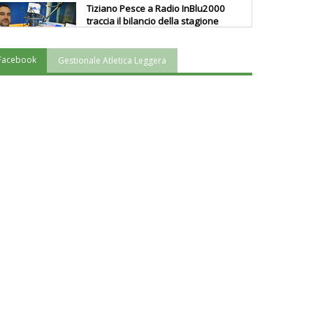
Tiziano Pesce a Radio InBlu2000
traccia il bilancio della stagione
Facebook
Gestionale Atletica Leggera
Ddl Lobby, Uisp: “Il Parlamento
valorizzi le nostre specificità"
La formazione Uisp rallenta ma
prosegue anche in estate
Tiziano Pesce nel Cda di
Fondazione Terzjus: prima riunione
a Roma