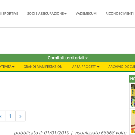
NI SPORTIVE
SOCI E ASSICURAZIONE
VADEMECUM
RICONOSCIMENTI 
Comitati territoriali
TTIVITÀ
GRANDI MANIFESTAZIONI
AREA PROGETTI
ARCHIVIO DOCU
NO
Previous
Next
«
1
»
pubblicato il: 01/01/2010 | visualizzato 68668 volte