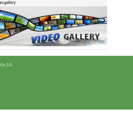
eogallery
ta 2.0