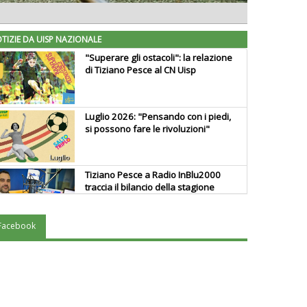
TIZIE DA UISP NAZIONALE
"Superare gli ostacoli": la relazione
di Tiziano Pesce al CN Uisp
Luglio 2026: "Pensando con i piedi,
si possono fare le rivoluzioni"
Tiziano Pesce a Radio InBlu2000
traccia il bilancio della stagione
Facebook
Ddl Lobby, Uisp: “Il Parlamento
valorizzi le nostre specificità"
La formazione Uisp rallenta ma
prosegue anche in estate