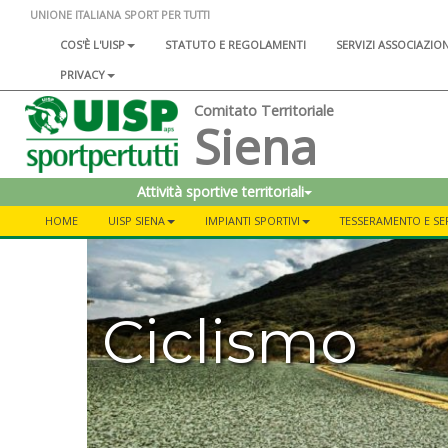
UNIONE ITALIANA SPORT PER TUTTI
COS'È L'UISP
STATUTO E REGOLAMENTI
SERVIZI ASSOCIAZIO
PRIVACY
Comitato Territoriale
Siena
Attività sportive territoriali
HOME
UISP SIENA
IMPIANTI SPORTIVI
TESSERAMENTO E SER
Ciclismo