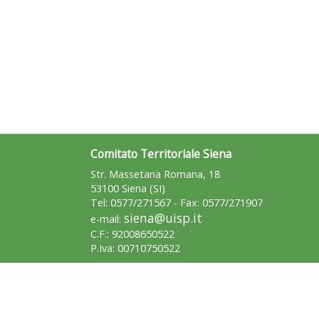
Comitato Territoriale Siena
Str. Massetana Romana, 18
53100 Siena (SI)
Tel: 0577/271567 - Fax: 0577/271907
siena@uisp.it
e-mail:
C.F.: 92008650522
P.Iva: 00710750522