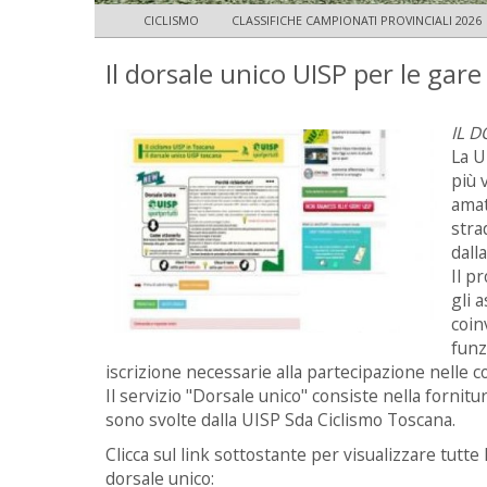
CICLISMO
CLASSIFICHE CAMPIONATI PROVINCIALI 2026
Il dorsale unico UISP per le gare
IL 
La U
più 
amat
stra
dall
Il p
gli 
coin
funz
iscrizione necessarie alla partecipazione nelle c
Il servizio "Dorsale unico" consiste nella fornitura
sono svolte dalla UISP Sda Ciclismo Toscana.
Clicca sul link sottostante per visualizzare tutte l
dorsale unico: