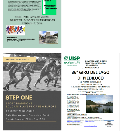
Tiziano Pesce a Radio InBlu2000 traccia il bilancio della stagione