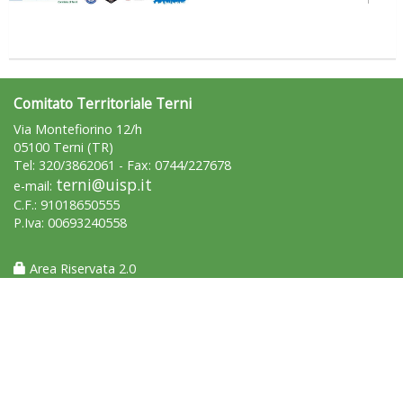
Comitato Territoriale Terni
Via Montefiorino 12/h
05100 Terni (TR)
Tel: 320/3862061 - Fax: 0744/227678
terni@uisp.it
e-mail:
C.F.: 91018650555
P.Iva: 00693240558
La formazione Uisp rallenta ma prosegue anche in estate
Area Riservata 2.0