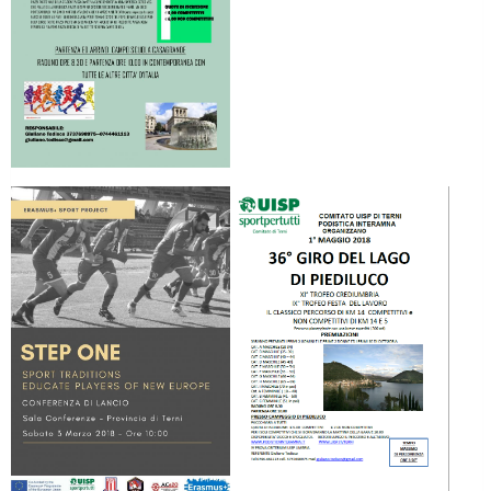
Tiziano Pesce a Radio InBlu2000 traccia il bilancio della stagione
Ddl Lobby, Uisp: “Il Parlamento valorizzi le nostre specificità"