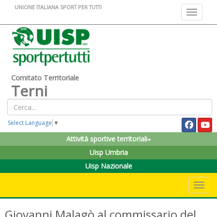
UNIONE ITALIANA SPORT PER TUTTI
Toggle na
Comitato Territoriale
Terni
Select Language
▼
Attività sportive territoriali
Uisp Umbria
Uisp Nazionale
Toggle 
Giovanni Malagò al commissario del