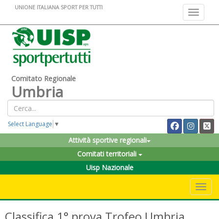
UNIONE ITALIANA SPORT PER TUTTI
Toggle na
Comitato Regionale
Umbria
Select Language
▼
Attività sportive regionali
Comitati territoriali
Uisp Nazionale
Toggle 
Classifica 1° prova Trofeo Umbria