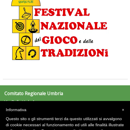
Ddl Lobby, Uisp: “Il Parlamento valorizzi le nostre specificità"
La formazione Uisp rallenta ma prosegue anche in estate
Comitato Regionale Umbria
Via Della Viola 1
06122 Perugia (PG)
Informativa
×
Tel: 075/5733532 - Fax: 075/5733532
umbria@uisp.it
Questo sito o gli strumenti terzi da questo utilizzati si avvalgono
e-mail:
di cookie necessari al funzionamento ed utili alle finalità illustrate