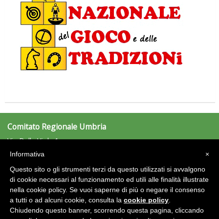
La formazione Uisp rallenta ma prosegue anche in estate
Comitato Regionale Umbria
Via Della Viola 1
06122 Perugia (PG)
Informativa
×
Tel: 075/5733532 - Fax: 075/5733532
umbria@uisp.it
Questo sito o gli strumenti terzi da questo utilizzati si avvalgono
e-mail:
di cookie necessari al funzionamento ed utili alle finalità illustrate
nella cookie policy. Se vuoi saperne di più o negare il consenso
Area Riservata 2.0
a tutti o ad alcuni cookie, consulta la
cookie policy
.
Chiudendo questo banner, scorrendo questa pagina, cliccando