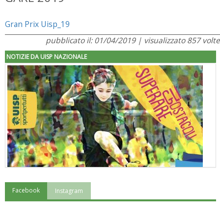
Gran Prix Uisp_19
pubblicato il: 01/04/2019 | visualizzato 857 volte
NOTIZIE DA UISP NAZIONALE
Facebook
Instagram
"Superare gli ostacoli": la relazione di Tiziano Pesce al CN Uisp