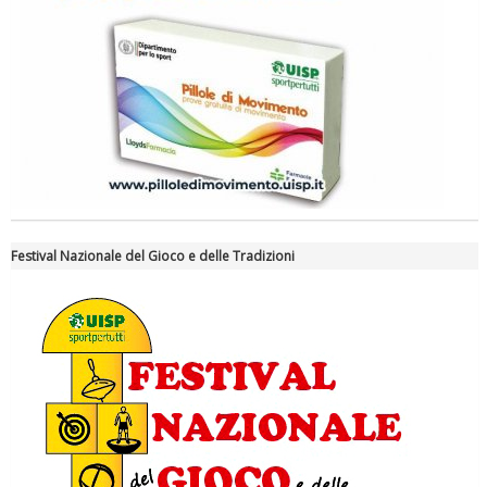
Tiziano Pesce a Radio InBlu2000 traccia il bilancio della stagione
Festival Nazionale del Gioco e delle Tradizioni
Ddl Lobby, Uisp: “Il Parlamento valorizzi le nostre specificità"