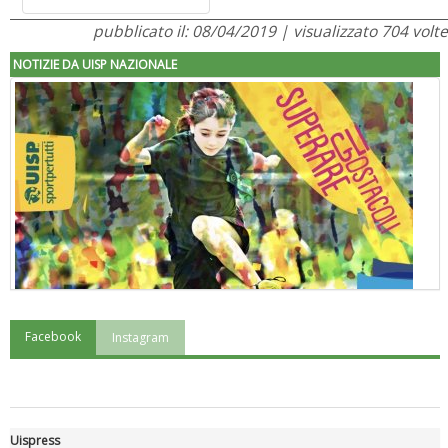
pubblicato il: 08/04/2019 | visualizzato 704 volte
NOTIZIE DA UISP NAZIONALE
Facebook
Instagram
"Superare gli ostacoli": la relazione di Tiziano Pesce al CN Uisp
Uispress