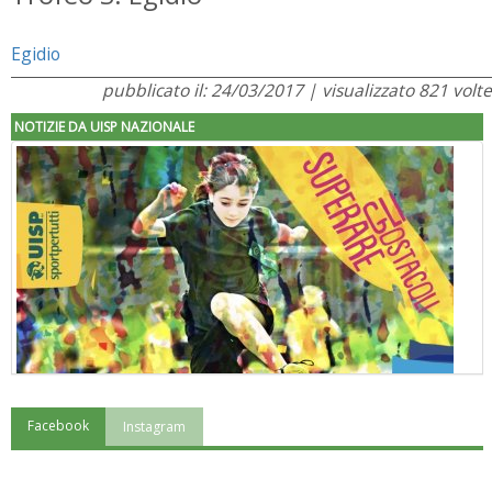
Egidio
pubblicato il: 24/03/2017 | visualizzato 821 volte
NOTIZIE DA UISP NAZIONALE
Facebook
Instagram
"Superare gli ostacoli": la relazione di Tiziano Pesce al CN Uisp