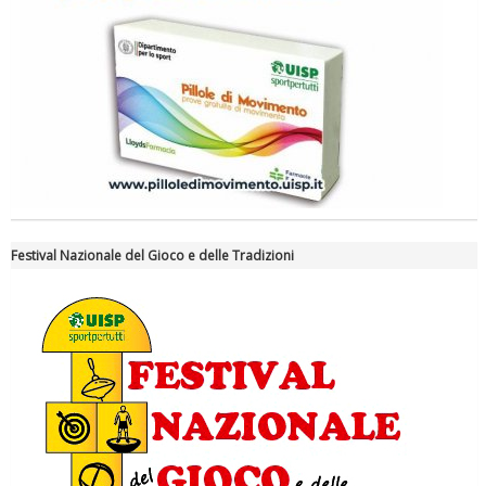
Tiziano Pesce a Radio InBlu2000 traccia il bilancio della stagione
Festival Nazionale del Gioco e delle Tradizioni
Ddl Lobby, Uisp: “Il Parlamento valorizzi le nostre specificità"