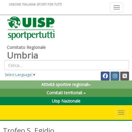
UNIONE ITALIANA SPORT PER TUTTI
Toggle na
Comitato Regionale
Umbria
Select Language
▼
Attività sportive regionali
Comitati territoriali
Uisp Nazionale
Toggle 
Trofeo S. Egidio