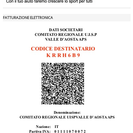
FATTURAZIONE ELETTRONICA
Tiziano Pesce a Radio InBlu2000 traccia il bilancio della stagione