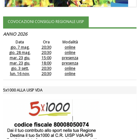
COVOCAZIONI CONSIGLIO REGIONALE UISP
"Superare gli ostacoli": la relazione di Tiziano Pesce al CN Uisp
ANNO 2026
Data
Ora
Modalità
gio. 7 mag.
20:30
online
gio. 28 mag.
20:30
online
mar. 23 giu.
15:00
presenza
mar. 23 giu.
18:00
presenza
gio. 3 sett.
20:30
online
lun. 16 nov.
20:30
online
5x1000 ALLA UISP VDA
Luglio 2026: "Pensando con i piedi, si possono fare le
rivoluzioni"