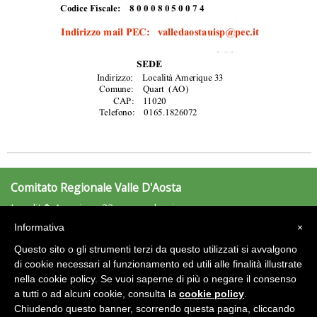
Ddl Lobby, Uisp: “Il Parlamento valorizzi le nostre specificità"
Comitato Regionale Valle D'Aosta
Localit� Amerique 33 - secondo piano
La formazione Uisp rallenta ma prosegue anche in estate
11020 Quart (AO)
Informativa
×
Tel: 0165.1826072 - Fax: n.d.
valledaosta@uisp.it
Questo sito o gli strumenti terzi da questo utilizzati si avvalgono
e-mail:
di cookie necessari al funzionamento ed utili alle finalità illustrate
nella cookie policy. Se vuoi saperne di più o negare il consenso
Area Riservata 2.0
a tutti o ad alcuni cookie, consulta la
cookie policy
.
Chiudendo questo banner, scorrendo questa pagina, cliccando