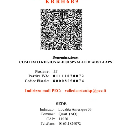
Tiziano Pesce a Radio InBlu2000 traccia il bilancio della stagione
Ddl Lobby, Uisp: “Il Parlamento valorizzi le nostre specificità"