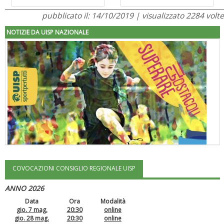
pubblicato il: 14/10/2019 | visualizzato 2284 volte
NOTIZIE DA UISP NAZIONALE
COVOCAZIONI CONSIGLIO REGIONALE UISP
"Superare gli ostacoli": la relazione di Tiziano Pesce al CN Uisp
ANNO 2026
Data
Ora
Modalità
gio. 7 mag.
20:30
online
gio. 28 mag.
20:30
online