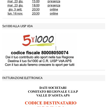
mar. 23 giu.
15:00
presenza
mar. 23 giu.
18:00
presenza
gio. 3 sett.
20:30
online
lun. 16 nov.
20:30
online
5x1000 ALLA UISP VDA
Luglio 2026: "Pensando con i piedi, si possono fare le
rivoluzioni"
FATTURAZIONE ELETTRONICA