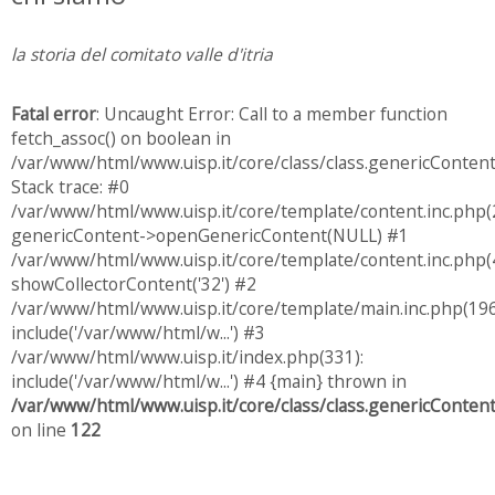
la storia del comitato valle d'itria
Fatal error
: Uncaught Error: Call to a member function
fetch_assoc() on boolean in
/var/www/html/www.uisp.it/core/class/class.genericConten
Stack trace: #0
/var/www/html/www.uisp.it/core/template/content.inc.php(
genericContent->openGenericContent(NULL) #1
/var/www/html/www.uisp.it/core/template/content.inc.php(4
showCollectorContent('32') #2
/var/www/html/www.uisp.it/core/template/main.inc.php(196
include('/var/www/html/w...') #3
/var/www/html/www.uisp.it/index.php(331):
include('/var/www/html/w...') #4 {main} thrown in
/var/www/html/www.uisp.it/core/class/class.genericConten
on line
122