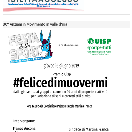
Tiziano Pesce a Radio InBlu2000 traccia il bilancio della stagione
30° Anziani in Movimento in valle d'iria
Ddl Lobby, Uisp: “Il Parlamento valorizzi le nostre specificità"