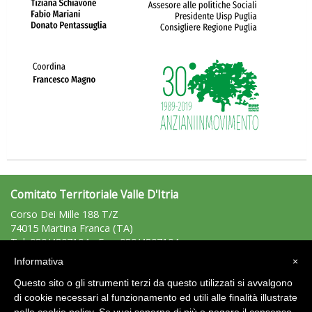
La formazione Uisp rallenta ma prosegue anche in estate
Comitato Territoriale Valle D'Itria
Corso Dei Mille 188 T/Z
74015 Martina Franca (TA)
Tel: 080/4807104 - Fax: 080/4807104
valleditria@uisp.it
e-mail:
Informativa
×
C.F.: 90034820739
Questo sito o gli strumenti terzi da questo utilizzati si avvalgono
P.Iva: 02097360735
di cookie necessari al funzionamento ed utili alle finalità illustrate
Tiziano Pesce nel Cda di Fondazione Terzjus: prima riunione a
Roma