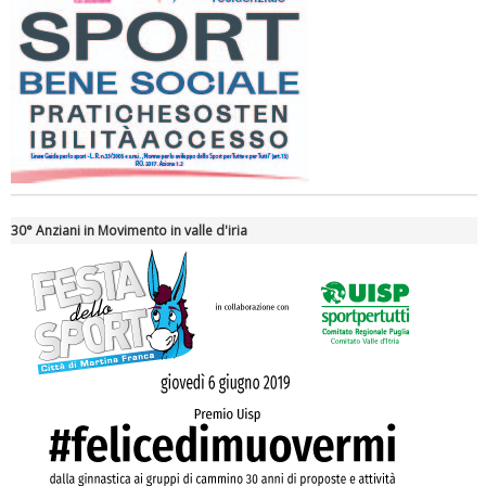
Tiziano Pesce a Radio InBlu2000 traccia il bilancio della stagione
30° Anziani in Movimento in valle d'iria