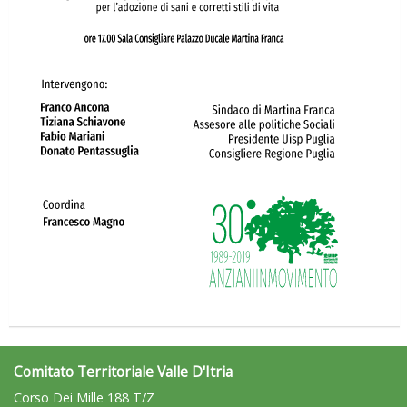
Ddl Lobby, Uisp: “Il Parlamento valorizzi le nostre specificità"
La formazione Uisp rallenta ma prosegue anche in estate
Comitato Territoriale Valle D'Itria
Corso Dei Mille 188 T/Z