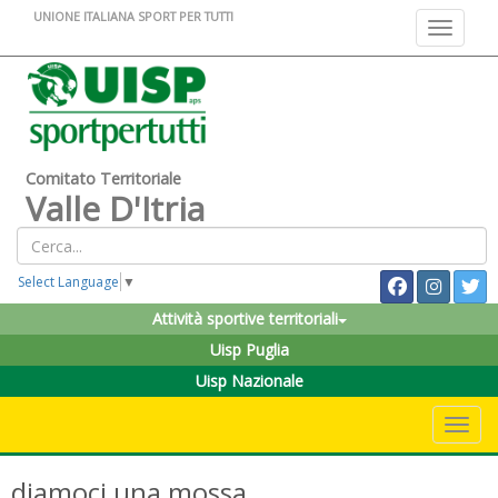
UNIONE ITALIANA SPORT PER TUTTI
Toggle na
Comitato Territoriale
Valle D'Itria
Select Language
▼
Attività sportive territoriali
Uisp Puglia
Uisp Nazionale
Toggle 
diamoci una mossa