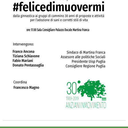
Ddl Lobby, Uisp: “Il Parlamento valorizzi le nostre specificità"
La formazione Uisp rallenta ma prosegue anche in estate