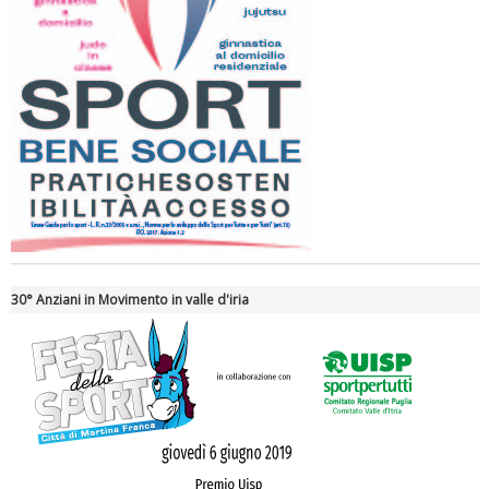
Tiziano Pesce a Radio InBlu2000 traccia il bilancio della stagione
30° Anziani in Movimento in valle d'iria